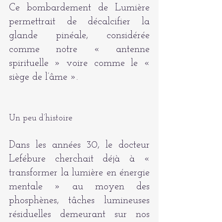
Ce bombardement de Lumière 
permettrait de décalcifier la 
glande pinéale, considérée 
comme notre « antenne 
spirituelle » voire comme le « 
siège de l’âme ».
Un peu d’histoire
Dans les années 30, le docteur 
Lefébure cherchait déjà à « 
transformer la lumière en énergie 
mentale » au moyen des 
phosphènes, tâches lumineuses 
résiduelles demeurant sur nos 