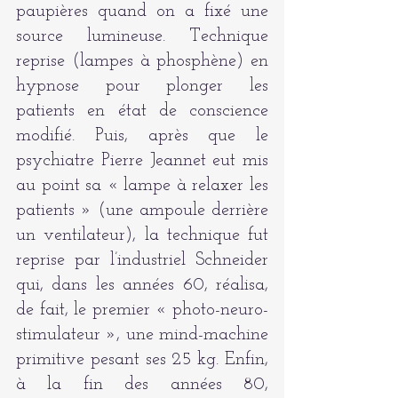
paupières quand on a fixé une 
source lumineuse. Technique 
reprise (lampes à phosphène) en 
hypnose pour plonger les 
patients en état de conscience 
modifié. Puis, après que le 
psychiatre Pierre Jeannet eut mis 
au point sa « lampe à relaxer les 
patients » (une ampoule derrière 
un ventilateur), la technique fut 
reprise par l’industriel Schneider 
qui, dans les années 60, réalisa, 
de fait, le premier « photo-neuro-
stimulateur », une mind-machine 
primitive pesant ses 25 kg. Enfin, 
à la fin des années 80, 