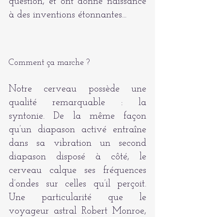
question, et ont donné naissance 
à des inventions étonnantes...
Comment ça marche ?
Notre cerveau possède une 
qualité remarquable : la 
syntonie. De la même façon 
qu’un diapason activé entraîne 
dans sa vibration un second 
diapason disposé à côté, le 
cerveau calque ses fréquences 
d’ondes sur celles qu’il perçoit. 
Une particularité que le 
voyageur astral Robert Monroe, 