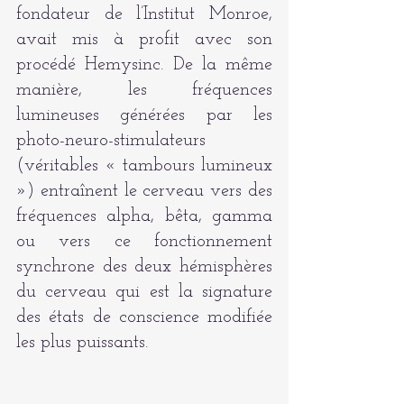
fondateur de l’Institut Monroe, 
avait mis à profit avec son 
procédé Hemysinc. De la même 
manière, les fréquences 
lumineuses générées par les 
photo-neuro-stimulateurs 
(véritables « tambours lumineux 
») entraînent le cerveau vers des 
fréquences alpha, bêta, gamma 
ou vers ce fonctionnement 
synchrone des deux hémisphères 
du cerveau qui est la signature 
des états de conscience modifiée 
les plus puissants.