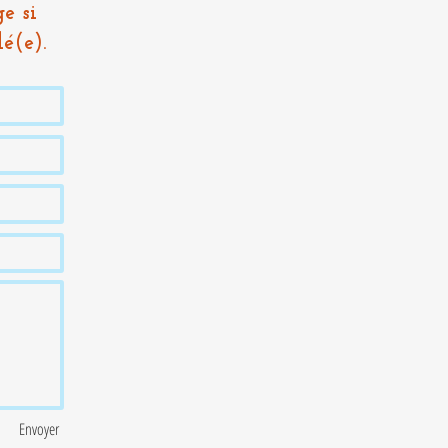
e si
é(e).
Envoyer